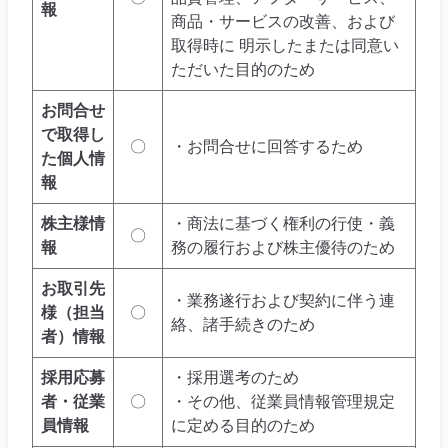
報
商品・サービスの改善、および
取得時に 明示したまたは同意い
ただいた目的のため
お問合せ
で取得し
〇
・お問合せに回答するため
た個人情
報
株主様情
・商法に基づく権利の行使・義
〇
報
務の履行および株主優待のため
お取引先
・業務遂行および契約に伴う連
様（担当
〇
絡、諸手続きのため
者）情報
採用応募
・採用選考のため
者・従業
〇
・その他、従業員情報管理規定
員情報
に定める目的のため