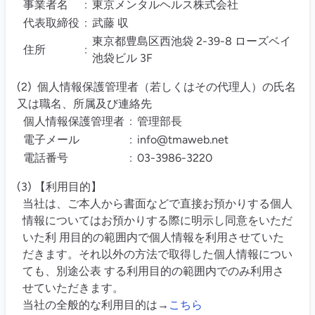
事業者名
:
東京メンタルヘルス株式会社
代表取締役
:
武藤 収
東京都豊島区西池袋 2-39-8 ローズベイ
住所
:
池袋ビル 3F
(2) 個人情報保護管理者（若しくはその代理人）の氏名
又は職名、所属及び連絡先
個人情報保護管理者
:
管理部長
電子メール
:
info@tmaweb.net
電話番号
:
03-3986-3220
(3) 【利用目的】
当社は、ご本人から書面などで直接お預かりする個人
情報についてはお預かりする際に明示し同意をいただ
いた利 用目的の範囲内で個人情報を利用させていた
だきます。それ以外の方法で取得した個人情報につい
ても、別途公表 する利用目的の範囲内でのみ利用さ
せていただきます。
当社の全般的な利用目的は→
こちら