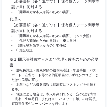
【必要書類（各１通ずつ）】保有個人データ開示等
請求書に同封する
「開示等対象本人確認のための書類」
代理人
【必要書類（各１通ずつ）】保有個人データ開示等
請求書に同封する
「開示等対象本人確認のための書類」（※１参照）
「代理人確認のための書類」（※１参照）
（開示等対象本人からの）委任状
印鑑証明証
※１ 開示等対象本人および代理人確認のための必要
書
運転免許証・健康保険の被保険者証・年金手帳・パス
ポート・在留カード等の公的証明書のいずれかのコピーま
たは住民票の写し
本籍地などの機微情報は提出時にマスキングを依頼す
る事。
電話による場合は、本人を判別できる一定の登録情報
（氏名・生年月日、または ID・パスワード等）の確認後、
窓口責任者がコールバックを行います。